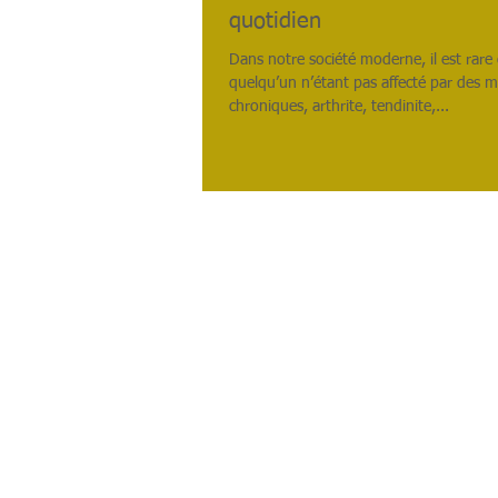
quotidien
Dans notre société moderne, il est rare 
quelqu’un n’étant pas affecté par des 
chroniques, arthrite, tendinite,...