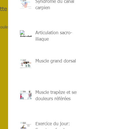
Syndrome du canal
carpien
tte
douleurs
Articulation sacro-
iliaque
Muscle grand dorsal
Muscle trapèze et ses
douleurs référées
Exercice du jour: