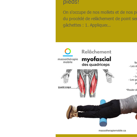
pieds!
On s'occupe de nos mollets et de nos pi
du procédé de relâchement de point sen
gâchettes : 1. Appliquer...