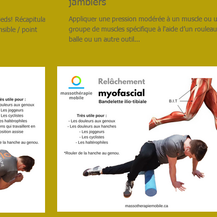
jambiers
Appliquer une pression modérée à un muscle ou 
eds! Récapitulatif
groupe de muscles spécifique à l'aide d’un roulea
sible / point
balle ou un autre outil...