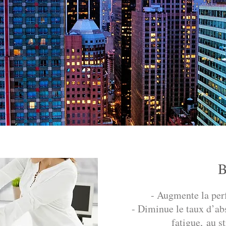
B
- Augmente la per
- Diminue le taux d’ab
fatigue, au st