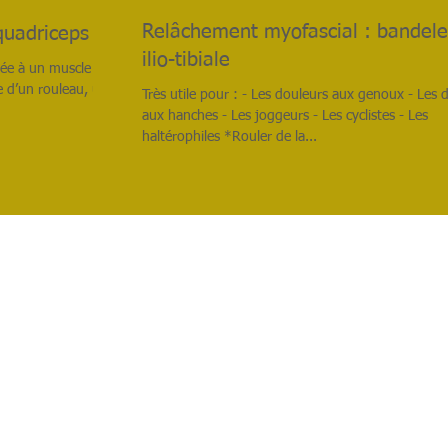
Relâchement myofascial : bandele
quadriceps
ilio-tibiale
ée à un muscle ou
e d’un rouleau, une
Très utile pour : - Les douleurs aux genoux - Les 
aux hanches - Les joggeurs - Les cyclistes - Les
haltérophiles *Rouler de la...