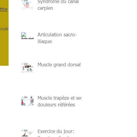
Syndrome du canal
carpien
tte
douleurs
Articulation sacro-
iliaque
Muscle grand dorsal
Muscle trapèze et ses
douleurs référées
Exercice du jour: