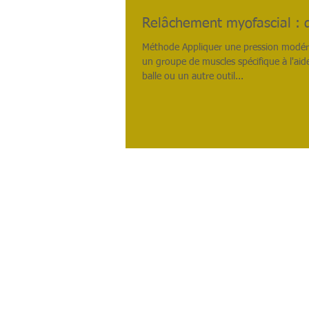
Relâchement myofascial : 
Méthode Appliquer une pression modér
un groupe de muscles spécifique à l'aid
balle ou un autre outil...