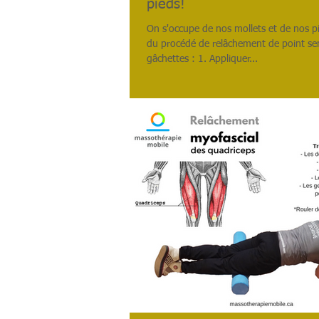
pieds!
On s'occupe de nos mollets et de nos pi
du procédé de relâchement de point sen
gâchettes : 1. Appliquer...