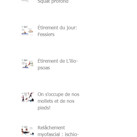
Squat profond
Étirement du jour:
Fessiers
Étirement de L'ilio-
psoas
On s'occupe de nos
mollets et de nos
pieds!
Relâchement
myofascial : ischio-