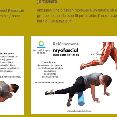
jambiers
Appliquer une pression modérée à un muscle ou 
eds! Récapitulatif
groupe de muscles spécifique à l'aide d’un roulea
sible / point
balle ou un autre outil...