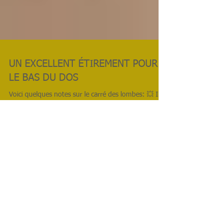
UN EXCELLENT ÉTIREMENT POUR
LE BAS DU DOS
Voici quelques notes sur le carré des lombes: 💥 Il
peut causer toutes sortes de douleurs au bas du
dos ainsi que des douleurs référées...