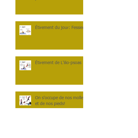
Étirement du jour: Fessiers
Étirement de L'ilio-psoas
On s'occupe de nos mollets
et de nos pieds!
Relâchement myofascial :