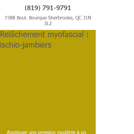
(819) 791-9791
7388 Boul. Bourque Sherbrooke, QC J1N
3L2
Relâchement myofascial :
ischio-jambiers
 Appliquer une pression modérée à un 