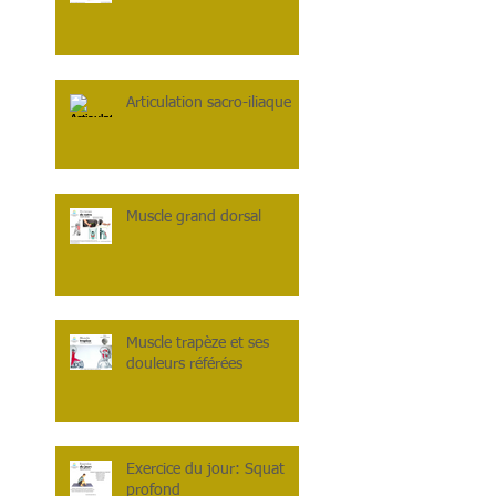
Articulation sacro-iliaque
Muscle grand dorsal
Muscle trapèze et ses
douleurs référées
Exercice du jour: Squat
profond