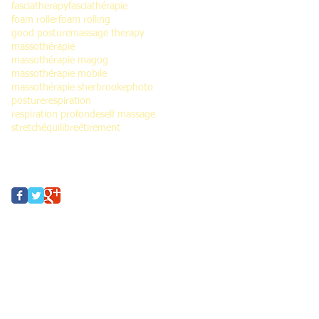
fasciatherapy
fasciathérapie
foam roller
foam rolling
good posture
massage therapy
massothérapie
massothérapie magog
massothérapie mobile
massothérapie sherbrooke
photo
posture
respiration
respiration profonde
self massage
stretch
équilibre
étirement
Follow Us