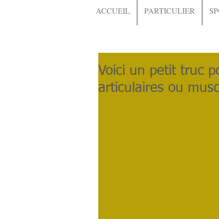
ACCUEIL
PARTICULIER
SP
Voici un petit truc 
articulaires ou mus