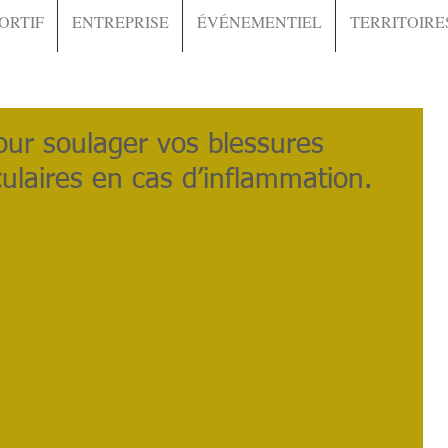
ORTIF
ENTREPRISE
ÉVÉNEMENTIEL
TERRITOIRE
pour soulager vos blessures
culaires en cas d’inflammation.