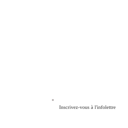
Inscrivez-vous à l'infolettre
Afin d’être à l’affût des promotions, nouve
conseils inscrivez-vous dès maintenant à no