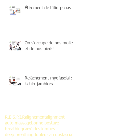
Étirement de L'ilio-psoas
On s'occupe de nos mollets
et de nos pieds!
Relâchement myofascial :
ischio-jambiers
Search By Tags
R.E.S.P.I.R
alignement
alignment
auto massage
bonne posture
breathing
carré des lombes
deep breathing
douleur au dos
fascia