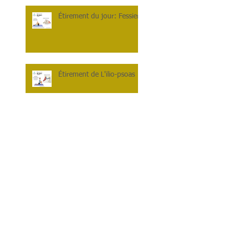
Étirement du jour: Fessiers
Étirement de L'ilio-psoas
On s'occupe de nos mollets
et de nos pieds!
Relâchement myofascial :
ischio-jambiers