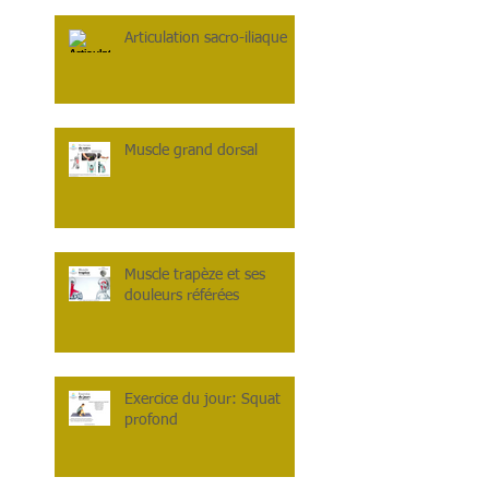
Articulation sacro-iliaque
Muscle grand dorsal
Muscle trapèze et ses
douleurs référées
Exercice du jour: Squat
profond