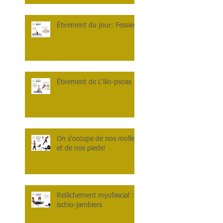
Étirement du jour: Fessiers
Étirement de L'ilio-psoas
On s'occupe de nos mollets
et de nos pieds!
Relâchement myofascial :
ischio-jambiers