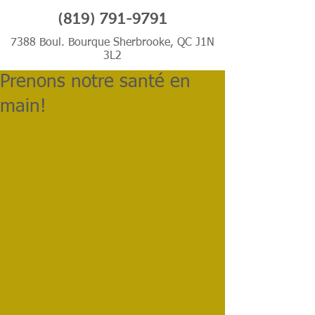
(819) 791-9791
7388 Boul. Bourque Sherbrooke, QC J1N
3L2
Prenons notre santé en
main!