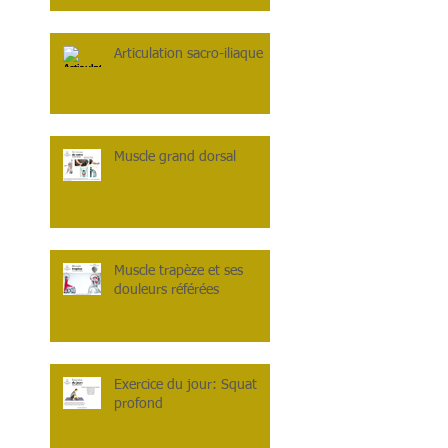
Articulation sacro-iliaque
Muscle grand dorsal
Muscle trapèze et ses
douleurs référées
Exercice du jour: Squat
profond